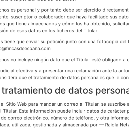
chos es personal y por tanto debe ser ejercido directamente 
iente, suscriptor o colaborador que haya facilitado sus dato
os que tiene almacenados y cómo los ha obtenido, solicitar 
sión de esos datos en los ficheros del Titular.
os tiene que enviar su petición junto con una fotocopia de
nfo@fincasdeespaña.com
chos no incluye ningún dato que el Titular esté obligado a 
judicial efectiva y a presentar una reclamación ante la aut
onsidera que el tratamiento de datos personales que le con
l tratamiento de datos person
l Sitio Web para mandar un correo al Titular, se suscribe a
el Titular. Esta información puede incluir datos de carácter
n de correo electrónico, número de teléfono, y otra informa
ilada, utilizada, gestionada y almacenada por — Raiola Net