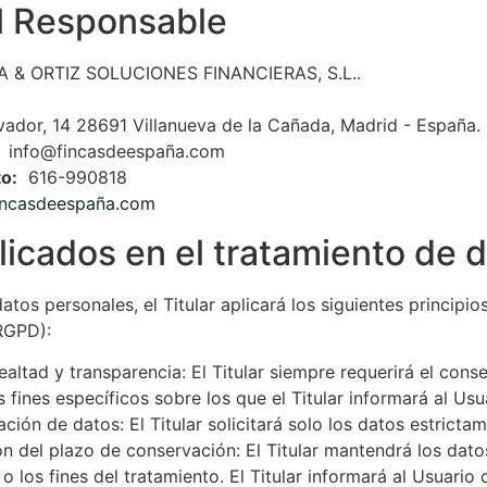
l Responsable
& ORTIZ SOLUCIONES FINANCIERAS, S.L..
ador, 14 28691 Villanueva de la Cañada, Madrid - España.
info@fincasdeespaña.com
o:
616-990818
fincasdeespaña.com
plicados en el tratamiento de 
atos personales, el Titular aplicará los siguientes princip
RGPD):
, lealtad y transparencia: El Titular siempre requerirá el c
s fines específicos sobre los que el Titular informará al U
ción de datos: El Titular solicitará solo los datos estrictame
ión del plazo de conservación: El Titular mantendrá los da
 o los fines del tratamiento. El Titular informará al Usuari